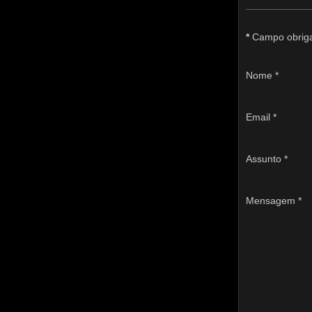
*
Campo obriga
Nome
*
Email
*
Assunto
*
Mensagem
*